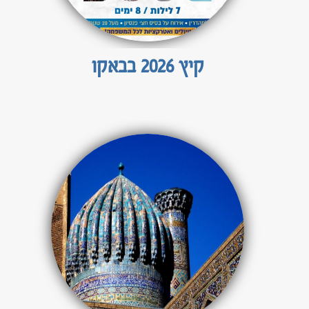
גאורגיה וארמניה
גיאורגיה
היער השחור למשפחות - חבל אלזאס
קיץ 2026 בבאקו
סקנדינביה
היער השחור
מוסקבה וסנט פטרבורג
פורטוגל
טיולים מאורגנים לאפריקה
דרום אפריקה
זנזיבר
טנזניה
מרוקו
אתיופיה