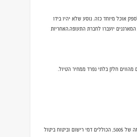
ק אוכל מיוחד כזה. נוסע שלא יהיו בידו
 המארגנים יועברו לחברת התעופה.האחריות
 מהווים חלק בלתי נפרד ממחיר הטיול.
המפורט באתר האינטרנט / בחוברת זו תעשה באמצעות משרדנו או באמצעות סוכני נסיעות. עם ההרשמה תשולם מקדמה של 500$, הכוללים דמי רישום וביטוח ביטול