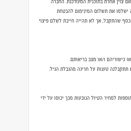
בהרשמה של 20 מטיילים לפחות בכל טיול, אלא אם צוין אחרת בתוכנית המעודכנת. החברה
אתו, באם לא יירשמו עד אותו מועד 20 מטיילים לפחות, ואלה ישלמו את תשלום המינימום להבטחת
כסף שהתקבל, אך לא תהייה חייבת לשלם פיצוי
 כישוריהם ו/או מצב בריאותם.
 תתקבלנה טענות על חריגה מהגבלת הגיל.
וספות למחיר הטיול הנובעות מכך יכוסו על ידי