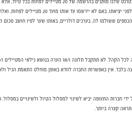
היעדים המתוכננים לטיולים מאורגנים באתר האינטרנט שלנו מותנים 
שומרת לעצמה את הזכות לבטל טיול, עד 5 ימים לפני יצי
ספים ששולמו לה, בערכים דולריים, באותו שער לפיו חושב סכום ה
כל הקהל. לא תתקבל תלונה ו/או הערה בנושא גילאי המטיילים ו/או
צה בלבד. אין באפשרות החברה לוודא באופן מוחלט התאמת הגיל ולא
 ידי חברות התעופה יביא לשינוי למסלול הטיול ולשינויים במסלול. ת
תראה קצרה ביותר.