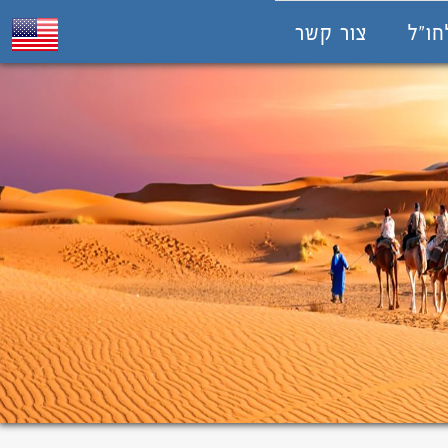
חו"ל
צור קשר