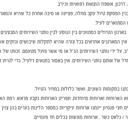
דרכון, אשפוז הוצאות רפואיות וכיו"ב.
בגין הפסקת טיול עקב מחלה, פציעה או סיבה אחרת כל שהיא והמארג
 המתוארים לעיל.
ארגון הטיולים כמתווכים בין הנוסע לבין נותני השירותים המבצעים 
כך אין המארגנים אחראים בכל צורה שהיא לתקלות שיבושים ונזקים אש
ב, על ידי נותני השירותים הנ"ל או מי אשר פועל מטעמם. זכותו של 
ל של אותם נותני השירותים. אין באמור בתנאים דלעיל, כדי לגרוע א
תנו במקומות השונים, ואשר כלולות במחיר הטיול.
 הארוחות וארוחות מיוחדות. תפריט הארוחות נקבע מראש. רמת הארו
סיס חצי פנסיון יינתנו ארוחות עיקריות כמספר הלינות בערים בהן צוי
 / גלאט כשר , ארוחות מוגשות בכלים חד פעמיים.