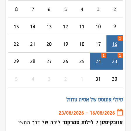
8
7
6
5
4
3
2
נפאל
פיליפינים
15
14
13
12
11
10
9
קירגיזסטן
הודו
1
22
21
20
19
18
17
16
וייטנאם וקמבודיה
1
1
יפן
29
28
27
26
25
24
23
מונגוליה
סין
5
4
3
2
1
31
30
תאילנד
טיולי אוגוסט של אסיה טרוול
טיולים מאורגנים לאירופה
- 23/08/2026
16/08/2026
הולנד בלגיה וצרפת משפחות
אוזבקיסטן 7 לילות סמרקנד
ליבה של דרך המשי
איסלנד