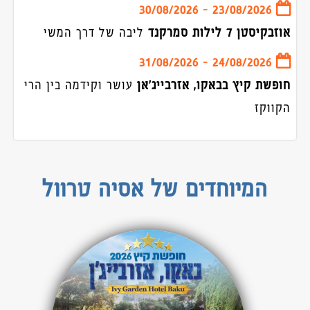
גאורגיה וארמניה
- 30/08/2026
23/08/2026
גיאורגיה
אוזבקיסטן 7 לילות סמרקנד
ליבה של דרך המשי
היער השחור למשפחות - חבל אלזאס
- 31/08/2026
24/08/2026
סקנדינביה
חופשת קיץ בבאקו, אזרבייג'אן
עושר וקידמה בין הרי
היער השחור
הקווקז
מוסקבה וסנט פטרבורג
פורטוגל
המיוחדים של אסיה טרוול
טיולים מאורגנים לאפריקה
דרום אפריקה
זנזיבר
טנזניה
מרוקו
אתיופיה