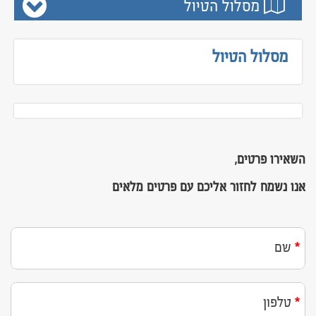
מסלול הטיול
נפאל
פיליפינים
מסלול הטיול
קירגיזסטן
הודו
וייטנאם וקמבודיה
יפן
השאירו פרטים,
מונגוליה
אנו נשמח לחזור אליכם עם פרטים מלאים
סין
תאילנד
שם
טיולים מאורגנים לאירופה
הולנד בלגיה וצרפת משפחות
איסלנד
טלפון