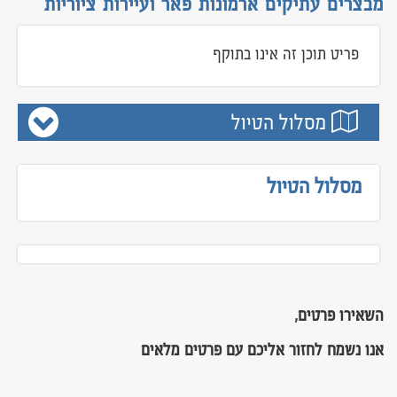
מבצרים עתיקים ארמונות פאר ועיירות ציוריות
נפאל
פריט תוכן זה אינו בתוקף
פיליפינים
קירגיזסטן
הודו
מסלול הטיול
וייטנאם וקמבודיה
יפן
מסלול הטיול
מונגוליה
סין
תאילנד
טיולים מאורגנים לאירופה
השאירו פרטים,
הולנד בלגיה וצרפת משפחות
אנו נשמח לחזור אליכם עם פרטים מלאים
איסלנד